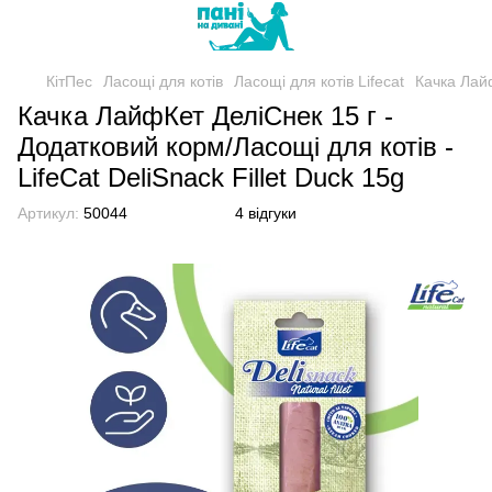
КітПес
Ласощі для котів
Ласощі для котів Lifecat
Качка Лайф
Качка ЛайфКет ДеліСнек 15 г -
Додатковий корм/Ласощі для котів -
LifeCat DeliSnack Fillet Duck 15g
Артикул:
50044
4 відгуки