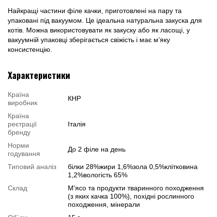
Найкращі частини філе качки, приготовлені на пару та
упаковані під вакуумом. Це ідеальна натуральна закуска для
котів. Можна використовувати як закуску або як ласощі, у
вакуумній упаковці зберігається свіжість і має м’яку
консистенцію.
Характеристики
Країна
КНР
виробник
Країна
реєтрації
Італія
бренду
Норми
До 2 філе на день
годування
Типовий аналіз
білки 28%жири 1,6%зола 0,5%клітковина
1,2%вологість 65%
Склад
М'ясо та продукти тваринного походження
(з яких качка 100%), похідні рослинного
походження, мінерали