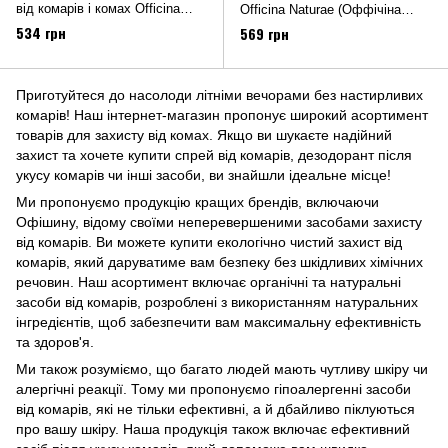
від комарів і комах Officina
Officina Naturae (Оффічіна
Naturae (Оффічіна Натуре) 100
Натуре) 50 мл
534 грн
569 грн
мл
Приготуйтеся до насолоди літніми вечорами без настирливих
комарів! Наш інтернет-магазин пропонує широкий асортимент
товарів для захисту від комах. Якщо ви шукаєте надійний
захист та хочете купити спрей від комарів, дезодорант після
укусу комарів чи інші засоби, ви знайшли ідеальне місце!
Ми пропонуємо продукцію кращих брендів, включаючи
Офішину, відому своїми неперевершеними засобами захисту
від комарів. Ви можете купити екологічно чистий захист від
комарів, який даруватиме вам безпеку без шкідливих хімічних
речовин. Наш асортимент включає органічні та натуральні
засоби від комарів, розроблені з використанням натуральних
інгредієнтів, щоб забезпечити вам максимальну ефективність
та здоров'я.
Ми також розуміємо, що багато людей мають чутливу шкіру чи
алергічні реакції. Тому ми пропонуємо гіпоалергенні засоби
від комарів, які не тільки ефективні, а й дбайливо піклуються
про вашу шкіру. Наша продукція також включає ефективний