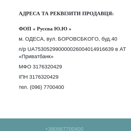
АДРЕСА ТА РЕКВІЗИТИ ПРОДАВЦЯ:
ФОП « Русєва Ю.Ю »
м. ОДЕСА, вул.
БOPOBCБKOГO, буд.40
п/р UA753052990000026004014916639 в АТ
«Приватбанк»
МФО 3176320429
ІПН 3176320429
тел. (096) 7700400
+380967700400