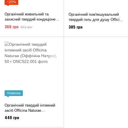
−20%
Органічний живильний та
Органічний пом'якшувальний
захисний твердий кондиціонер
твердий гель для душу Officina
Officina Naturae (Оффічіна
Naturae (Оффічіна Натуре), 64
360 грн
385 грн
451 грн
Натуре), 64 г
г
Новинка
Органічний твердий інтимний
засіб Officina Naturae
(Оффічіна Натуре), 50 г
440 грн