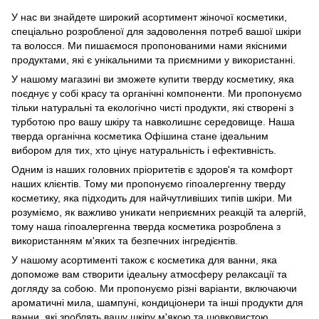
У нас ви знайдете широкий асортимент жіночої косметики,
спеціально розробленої для задоволення потреб вашої шкіри
та волосся. Ми пишаємося пропонованими нами якісними
продуктами, які є унікальними та приємними у використанні.
У нашому магазині ви зможете купити тверду косметику, яка
поєднує у собі красу та органічні компоненти. Ми пропонуємо
тільки натуральні та екологічно чисті продукти, які створені з
турботою про вашу шкіру та навколишнє середовище. Наша
тверда органічна косметика Офішина стане ідеальним
вибором для тих, хто цінує натуральність і ефективність.
Одним із наших головних пріоритетів є здоров'я та комфорт
наших клієнтів. Тому ми пропонуємо гіпоалергенну тверду
косметику, яка підходить для найчутливіших типів шкіри. Ми
розуміємо, як важливо уникати неприємних реакцій та алергій,
тому наша гіпоалергенна тверда косметика розроблена з
використанням м'яких та безпечних інгредієнтів.
У нашому асортименті також є косметика для ванни, яка
допоможе вам створити ідеальну атмосферу релаксації та
догляду за собою. Ми пропонуємо різні варіанти, включаючи
ароматичні мила, шампуні, кондиціонери та інші продукти для
ванни, які зроблять вашу шкіру м'якою та шовковистою.