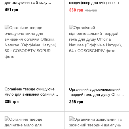
для зміцнення та блиску
кондиціонер для зміцнення та
волосся Officina Naturae
блиску волосся Officina
451 грн
360 грн
451 грн
(Оффічіна Натуре), 64 г
Naturae (Оффічіна Натуре), 64
г
Органічне тверде очищуюче
Органічний відновлювальний
мило для вмивання обличчя
твердий гель для душу Officina
Officina Naturae (Оффічіна
Naturae (Оффічіна Натуре), 64
385 грн
385 грн
Натуре), 50 г
г