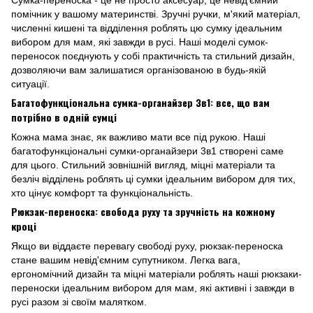
Сумка-переноска - це не просто аксесуар, це невід'ємний
помічник у вашому материнстві. Зручні ручки, м'який матеріал,
численні кишені та відділення роблять цю сумку ідеальним
вибором для мам, які завжди в русі. Наші моделі сумок-
переносок поєднують у собі практичність та стильний дизайн,
дозволяючи вам залишатися організованою в будь-якій
ситуації.
Багатофункціональна сумка-органайзер 3в1: все, що вам
потрібно в одній сумці
Кожна мама знає, як важливо мати все під рукою. Наші
багатофункціональні сумки-органайзери 3в1 створені саме
для цього. Стильний зовнішній вигляд, міцні матеріали та
безліч відділень роблять ці сумки ідеальним вибором для тих,
хто цінує комфорт та функціональність.
Рюкзак-переноска: свобода руху та зручність на кожному
кроці
Якщо ви віддаєте перевагу свободі руху, рюкзак-переноска
стане вашим невід'ємним супутником. Легка вага,
ергономічний дизайн та міцні матеріали роблять наші рюкзаки-
переноски ідеальним вибором для мам, які активні і завжди в
русі разом зі своїм малятком.