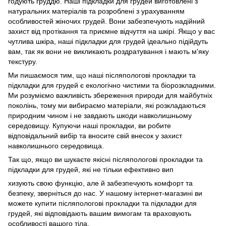
годують груддю. Наші підкладки для грудей виготовлені з
натуральних матеріалів та розроблені з урахуванням
особливостей жіночих грудей. Вони забезпечують надійний
захист від протікання та приємне відчуття на шкірі. Якщо у вас
чутлива шкіра, наші підкладки для грудей ідеально підійдуть
вам, так як вони не викликають роздратування і мають м'яку
текстуру.
Ми пишаємося тим, що наші післяпологові прокладки та
підкладки для грудей є екологічно чистими та біорозкладними.
Ми розуміємо важливість збереження природи для майбутніх
поколінь, тому ми вибираємо матеріали, які розкладаються
природним чином і не завдають шкоди навколишньому
середовищу. Купуючи наші прокладки, ви робите
відповідальний вибір та вносите свій внесок у захист
навколишнього середовища.
Так що, якщо ви шукаєте якісні післяпологові прокладки та
підкладки для грудей, які не тільки ефективно вип
хизують свою функцію, але й забезпечують комфорт та
безпеку, зверніться до нас. У нашому інтернет-магазині ви
можете купити післяпологові прокладки та підкладки для
грудей, які відповідають вашим вимогам та враховують
особливості вашого тіла.