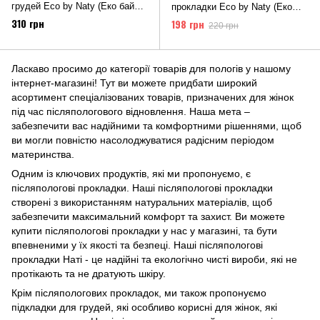
грудей Eco by Naty (Еко бай
прокладки Eco by Naty (Еко
Наті) 30 шт
бай Наті) 10 шт
310 грн
198 грн
220 грн
Ласкаво просимо до категорії товарів для пологів у нашому
інтернет-магазині! Тут ви можете придбати широкий
асортимент спеціалізованих товарів, призначених для жінок
під час післяпологового відновлення. Наша мета –
забезпечити вас надійними та комфортними рішеннями, щоб
ви могли повністю насолоджуватися радісним періодом
материнства.
Одним із ключових продуктів, які ми пропонуємо, є
післяпологові прокладки. Наші післяпологові прокладки
створені з використанням натуральних матеріалів, щоб
забезпечити максимальний комфорт та захист. Ви можете
купити післяпологові прокладки у нас у магазині, та бути
впевненими у їх якості та безпеці. Наші післяпологові
прокладки Наті - це надійні та екологічно чисті вироби, які не
протікають та не дратують шкіру.
Крім післяпологових прокладок, ми також пропонуємо
підкладки для грудей, які особливо корисні для жінок, які