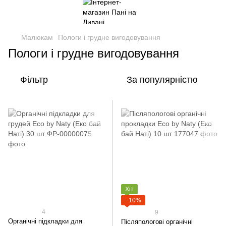
Малюкам
Пологи і грудне вигодовування
Пологи і грудне вигодовування
Фільтр
За популярністю
Хіт
−10%
4
9
Органічні підкладки для
Післяпологові органічні