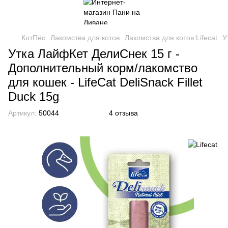
КотПёс
Лакомства для котов
Лакомства для котов Lifecat
У
Утка ЛайфКет ДелиСнек 15 г -
Дополнительный корм/лакомство
для кошек - LifeCat DeliSnack Fillet
Duck 15g
Артикул:
50044
4 отзыва