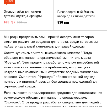
−10%
Эконом набор для стирки
Гипоаллергенный Эконом
детской одежды Френдли
набор для стирки детской
Органик (Friendly Organic)
одежды Эколюнс (Ecolunes)
680 грн
830 грн
756 грн
Мы рады предложить вам широкий ассортимент товаров,
включая различные средства для стирки, среди которых вы
найдете идеальный смягчитель для вашей одежды.
Хотите купить смягчитель высочайшего качества? Тогда
обратите внимание на органический смягчитель марки
"Френдли". Этот продукт разработан с учетом потребностей
экологически осознанных потребителей, которые ценят
натуральные компоненты и отсутствие вредных химических
веществ. Смягчитель "Френдли" обеспечит вашей одежде
нежность и приятный аромат, без вредных последствий для
окружающей среды.
Если вы ищете гипоаллергенное средство для ополаскивания,
рекомендуем обратить внимание на ополаскеватель
"Эколюнс". Этот продукт разработан специально для людей с
чувствительной кожей и аллергиями. Он эффективно удаляет