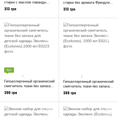
стирки с маслом лаванды
стирки без аромата Френдли
Френдли Органик (Friendly
Органик (Friendly Organic) 750
313 грн
313 грн
Organic) 750 мл
мл
Хит
7
1
Гипоаллергенный органический
Гипоаллергенный органический
cмягчитель ткани без запаха
cмягчитель ткани без запаха
для детской одежды Эколюнс
Эколюнс (Ecolunes), 1000 мл
390 грн
388 грн
(Ecolunes),1000 мл