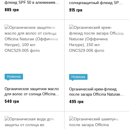
флюид SPF 50 в алюминиевой
солнцезащитный флюид SPF
тубе Officina Naturae
50 в алюминиевой тубе Officina
885 грн
915 грн
(Оффичина Натуре), 75 мл
Naturae (Оффичина Натуре),
75 мл
Новинка
Новинка
Органическое защитное масло
Органический крем-флюид
для волос от солнца Officina
после загара Officina Naturae
Naturae (Оффичина Натуре),
(Оффичина Натуре), 150 мл
540 грн
495 грн
100 мл