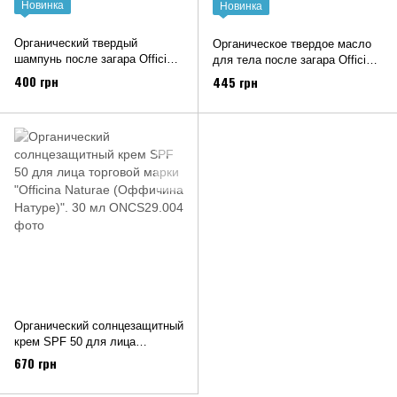
Новинка
Новинка
Органический твердый
Органическое твердое масло
шампунь после загара Officina
для тела после загара Officina
Naturae (Оффичина Натуре),
Naturae (Оффичина Натуре),
400 грн
445 грн
50 г
40 г
Органический солнцезащитный
крем SPF 50 для лица
торговой марки "Officina
670 грн
Naturae (Оффичина Натуре)".
30 мл