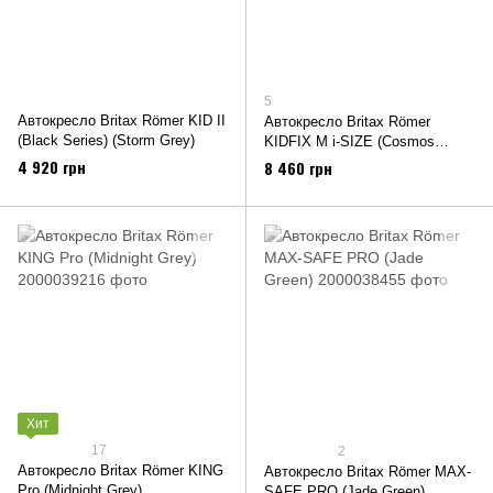
5
Автокресло Britax Römer KID II
Автокресло Britax Römer
(Black Series) (Storm Grey)
KIDFIX M i-SIZE (Cosmos
Black)
4 920 грн
8 460 грн
Хит
17
2
Автокресло Britax Römer KING
Автокресло Britax Römer MAX-
Pro (Midnight Grey)
SAFE PRO (Jade Green)