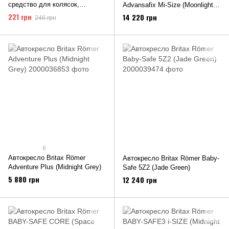
средство для колясок,
Advansafix Mi-Size (Moonlight
автокресел, стульчиков для
Blue)
221 грн
14 220 грн
246 грн
кормления Френдли Органик
(Friendly Organic) 250 мл
6
Автокресло Britax Römer
Автокресло Britax Römer Baby-
Adventure Plus (Midnight Grey)
Safe 5Z2 (Jade Green)
5 880 грн
12 240 грн