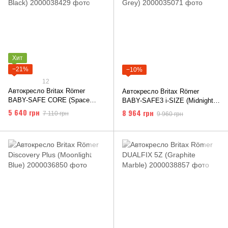
Хит
−21%
−10%
12
Автокресло Britax Römer
Автокресло Britax Römer
BABY-SAFE CORE (Space
BABY-SAFE3 i-SIZE (Midnight
Black)
Grey)
5 640 грн
8 964 грн
7 110 грн
9 960 грн