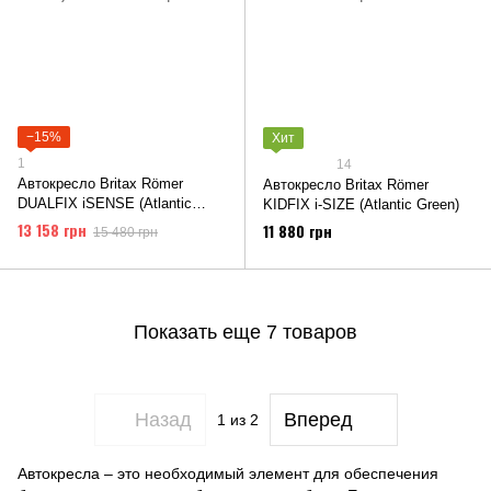
−15%
Хит
1
14
Автокресло Britax Römer
Автокресло Britax Römer
DUALFIX iSENSE (Atlantic
KIDFIX i-SIZE (Atlantic Green)
Green)
13 158 грн
11 880 грн
15 480 грн
Показать еще 7 товаров
Назад
Вперед
1
из 2
Автокресла – это необходимый элемент для обеспечения