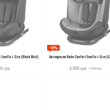
−10%
EverFix i-Size (Black Mist)
Автокресло Bebe Confort EverFix i-Size (G
20 грн
6 858 грн
7 620 грн