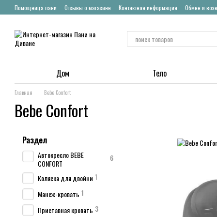
Перейти к основному контенту
Помощница пани
Отзывы о магазине
Контактная информация
Обмен и воз
Дом
Тело
Главная
Bebe Confort
Bebe Confort
Раздел
Автокресло BEBE
6
CONFORT
1
Коляска для двойни
1
Манеж-кровать
3
Приставная кровать