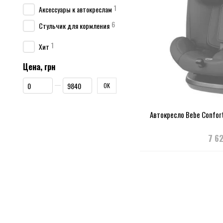
1
Аксессуары к автокреслам
6
Стульчик для кормления
1
Хит
Цена, грн
От Цена, грн
До Цена, грн
OK
Автокресло Bebe Confort 
7 6