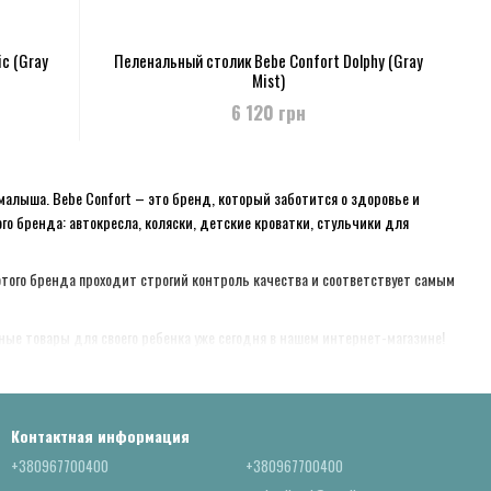
c (Gray
Пеленальный столик Bebe Confort Dolphy (Gray
Mist)
6 120 грн
малыша. Bebe Confort – это бренд, который заботится о здоровье и
о бренда: автокресла, коляски, детские кроватки, стульчики для
этого бренда проходит строгий контроль качества и соответствует самым
ые товары для своего ребенка уже сегодня в нашем интернет-магазине!
Контактная информация
+380967700400
+380967700400