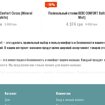
−10%
onfort Circus (Mineral
Пеленальный столик BEBE CONFORT Balti
phite)
Mist)
рн
4 374 грн
3 060 грн
4 860 грн
rt – это сделать правильный выбор в пользу комфорта и безопасности вашего 
ей. В нашем интернет-магазине представлен широкий ассортимент товаров этог
t – это инвестиция в безопасность и комфорт вашего малыша. Каждый продукт 
ости. Мы предлагаем вам только лучшее для вашего малыша.
ort, вы выбираете надежность, комфорт и безопасность. Покупайте качественн
Каталог
Клиентам
Дом
Вход в личный кабинет