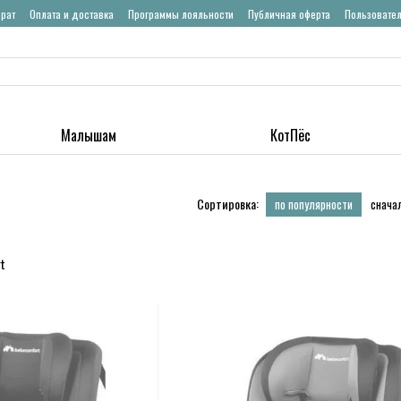
врат
Оплата и доставка
Программы лояльности
Публичная оферта
Пользовате
Малышам
КотПёс
Сортировка:
по популярности
снача