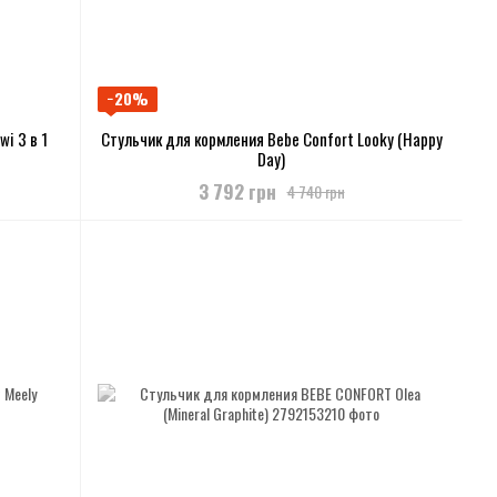
−20%
i 3 в 1
Стульчик для кормления Bebe Confort Looky (Happy
Day)
3 792 грн
4 740 грн