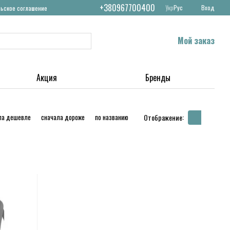
+380967700400
Укр
Рус
Вход
льское соглашение
Мой заказ
Акция
Бренды
ла дешевле
сначала дороже
по названию
Отображение: