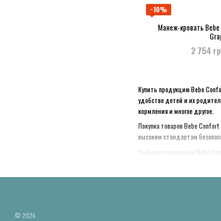
−10%
Манеж-кровать Bebe C
Gra
2 754 г
Купить продукцию Bebe Confo
удобстве детей и их родител
кормления и многое другое.
Покупка товаров Bebe Confor
высоким стандартам безопасн
Выбирая продукцию Bebe Conf
© 2026