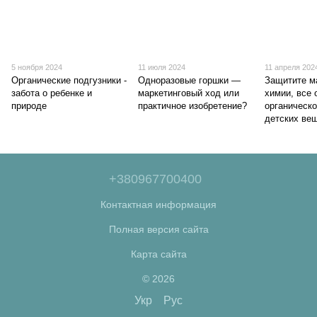
5 ноября 2024
11 июля 2024
11 апреля 202
Органические подгузники -
Одноразовые горшки —
Защитите м
забота о ребенке и
маркетинговый ход или
химии, все 
природе
практичное изобретение?
органическо
детских ве
+380967700400
Контактная информация
Полная версия сайта
Карта сайта
© 2026
Укр
Рус