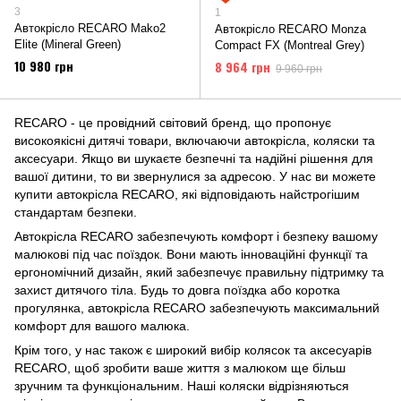
3
1
Автокрісло RECARO Mako2
Автокрісло RECARO Monza
Elite (Mineral Green)
Compact FX (Montreal Grey)
10 980 грн
8 964 грн
9 960 грн
RECARO - це провідний світовий бренд, що пропонує
високоякісні дитячі товари, включаючи автокрісла, коляски та
аксесуари. Якщо ви шукаєте безпечні та надійні рішення для
вашої дитини, то ви звернулися за адресою. У нас ви можете
купити автокрісла RECARO, які відповідають найстрогішим
стандартам безпеки.
Автокрісла RECARO забезпечують комфорт і безпеку вашому
малюкові під час поїздок. Вони мають інноваційні функції та
ергономічний дизайн, який забезпечує правильну підтримку та
захист дитячого тіла. Будь то довга поїздка або коротка
прогулянка, автокрісла RECARO забезпечують максимальний
комфорт для вашого малюка.
Крім того, у нас також є широкий вибір колясок та аксесуарів
RECARO, щоб зробити ваше життя з малюком ще більш
зручним та функціональним. Наші коляски відрізняються