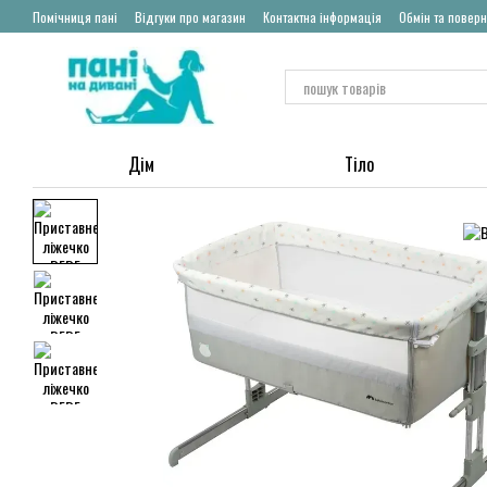
Перейти до основного контенту
Помічниця пані
Відгуки про магазин
Контактна інформація
Обмін та повер
Дім
Тіло