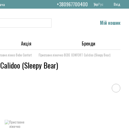
+380967700400
Укр
Рус
Вхід
вача
Мій кошик
Акція
Бренди
тавне ліжко Bebe Confort
Приставне ліжечко BEBE CONFORT Calidoo (Sleepy Bear)
alidoo (Sleepy Bear)