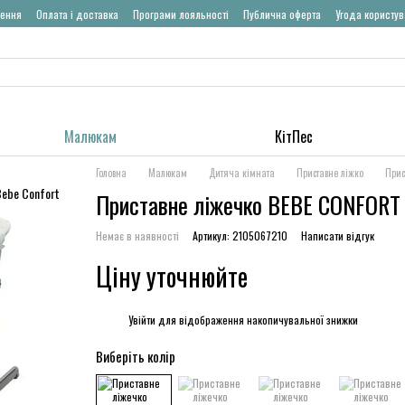
нення
Оплата і доставка
Програми лояльності
Публична оферта
Угода користу
Малюкам
КітПес
Головна
Малюкам
Дитяча кімната
Приставне ліжко
Прис
Приставне ліжечко BEBE CONFORT C
Немає в наявності
Артикул: 2105067210
Написати відгук
Ціну уточнюйте
%
Увійти
для відображення накопичувальної знижки
Виберіть колір