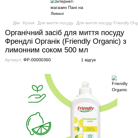
Дім
Кухня
Для миття посуду
Для миття посуду Friendly Org
Органічний засіб для миття посуду
Френдлі Органік (Friendly Organic) з
лимонним соком 500 мл
Артикул:
ФР-00000360
1 відгук