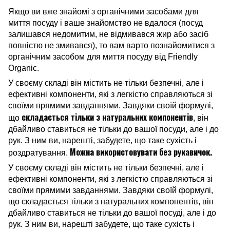
Якщо ви вже знайомі з органічними засобами для
миття посуду і ваше знайомство не вдалося (посуд
залишався недомитим, не відмивався жир або засіб
повністю не змивався), то вам варто познайомитися з
органічним засобом для миття посуду від Friendly
Organic.
У своєму складі він містить не тільки безпечні, але і
ефективні компоненти, які з легкістю справляються зі
своїми прямими завданнями. Завдяки своїй формулі,
складається тільки з натуральних компонентів
що
, він
дбайливо ставиться не тільки до вашої посуди, але і до
рук. З ним ви, нарешті, забудете, що таке сухість і
Можна використовувати без рукавичок.
роздратування.
У своєму складі він містить не тільки безпечні, але і
ефективні компоненти, які з легкістю справляються зі
своїми прямими завданнями. Завдяки своїй формулі,
що складається тільки з натуральних компонентів, він
дбайливо ставиться не тільки до вашої посуді, але і до
рук. З ним ви, нарешті забудете, що таке сухість і