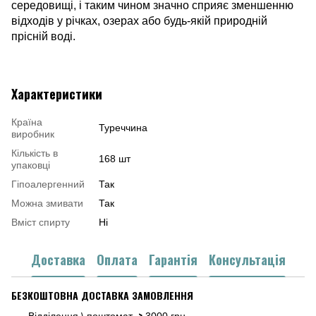
середовищі, і таким чином значно сприяє зменшенню
відходів у річках, озерах або будь-якій природній
прісній воді.
Характеристики
Країна
Туреччина
виробник
Кількість в
168 шт
упаковці
Гіпоалергенний
Так
Можна змивати
Так
Вміст спирту
Ні
Доставка
Оплата
Гарантія
Консультація
БЕЗКОШТОВНА ДОСТАВКА ЗАМОВЛЕННЯ
>
Відділення \ поштомат
3000 грн