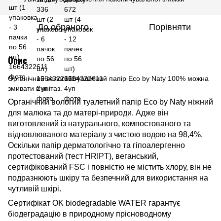
До обраного
Порівняти
Опис
Органічний вологий туалетний папір Eco by Naty 100% можна
змивати в унітаз.
Органічний вологий туалетний папір Eco by Naty ніжний
для малюка та до матері-природи. Адже він
виготовлений із натурального, компостованого та
відновлюваного матеріалу з чистою водою на 98,4%.
Оскільки папір дерматологічно та гіпоалергенно
протестований (тест HRIPT), веганський,
сертифікований FSC і повністю не містить хлору, він не
подразнюють шкіру та безпечний для використання на
чутливій шкірі.
Сертифікат OK biodegradable WATER гарантує
біодеградацію в природному прісноводному