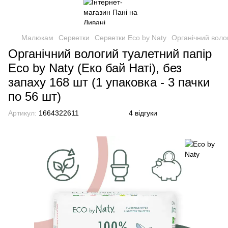
Малюкам
Серветки
Серветки Eco by Naty
Органічний волог
Органічний вологий туалетний папір
Eco by Naty (Еко бай Наті), без
запаху 168 шт (1 упаковка - 3 пачки
по 56 шт)
Артикул:
1664322611
4 відгуки