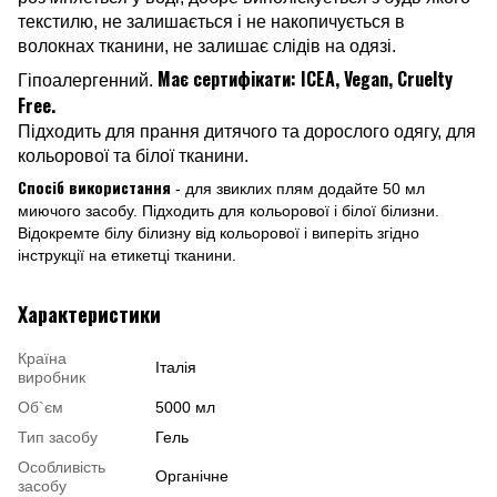
текстилю, не залишається і не накопичується в
волокнах тканини, не залишає слідів на одязі.
Має сертифікати: ICEA, Vegan, Cruelty
Гіпоалергенний.
Free.
Підходить для прання дитячого та дорослого одягу, для
кольорової та білої тканини.
Спосіб використання
- для звиклих плям додайте 50 мл
миючого засобу. Підходить для кольорової і білої білизни.
Відокремте білу білизну від кольорової і виперіть згідно
інструкції на етикетці тканини.
Характеристики
Країна
Італія
виробник
Об`єм
5000 мл
Тип засобу
Гель
Особливість
Органічне
засобу