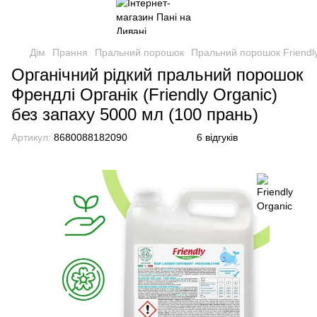
Дім
Прання
Пральний порошок
Пральний порошок Friendl
Органічний рідкий пральний порошок
Френдлі Органік (Friendly Organic)
без запаху 5000 мл (100 прань)
Артикул:
8680088182090
6 відгуків