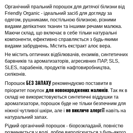
Органічний пральний порошок для дитячої білизни від
Friendly Organic - ідеальний засіб для догляду за
одягом, рушниками, постільною білизною, різними
видами делікатних тканин та іншими речами малюка.
Маючи склад, що включає в себе тільки натуральні
компоненти, ефективно справляється з будь-якими
видами забруднень. Містить екстракт алоє вера.
Не містить оптичних відбілювачів, ензимів, синтетичних
барвників та ароматизаторів, агресивних ПАР, SLS,
SLES, парабенів, продуктів нафтовиробництва,
силіконів.
БЕЗ ЗАПАХУ
Порошок
рекомендуємо поставити в
для новонароджених малюків
пріоритет покупок
. Так як в
складі не використовуються синтетичні віддушки та
ароматизатори, порошок буде не тільки безпечним для
не викличе алергії
ніжної чутливої шкіри, але і
навіть на
натуральний запах.
Рідкий органічний порошок - біорозкладанй, повністю
розчиняється у воді, добре виполіскується з будь-якого