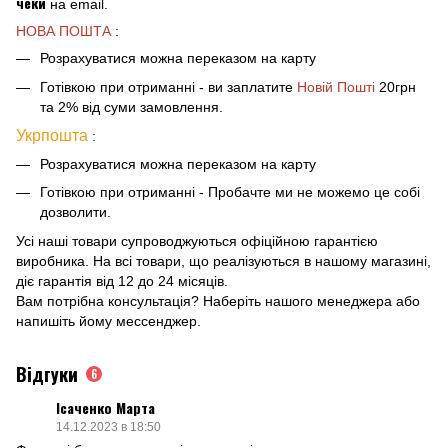
чеки
на email.
НОВА ПОШТА
:
Розрахуватися можна переказом на карту
Готівкою при отриманні - ви заплатите
Новій Пошті
20грн
та 2% від суми замовлення.
Укрпошта
:
Розрахуватися можна переказом на карту
Готівкою при отриманні - Пробачте ми не можемо це собі
дозволити.
Усі наші товари супроводжуються офіційною гарантією
виробника. На всі товари, що реалізуються в нашому магазині,
діє гарантія від 12 до 24 місяців.
Вам потрібна консультація? Наберіть нашого менеджера або
напишіть йому мессенджер.
Відгуки
6
Ісаченко Марта
14.12.2023 в 18:50