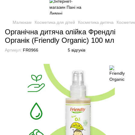
Малюкам
Косметика для дітей
Косметика дитяча
Косметик
Органічна дитяча олійка Френдлі
Органік (Friendly Organic) 100 мл
Артикул:
FR0966
5 відгуків