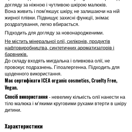
догляду за ніжною і чутливою шкірою малюків.
Вона живить і пом'якшує шкіру, не залишаючи на ній
жирної плівки. Підвищує захисні функції, знімає
роздратування, легко вбирається.
Підходить для догляду за новонародженими.
Не містить мінеральної олії, силіконів, продуктів
нафтовиробництва, синтетичних ароматизаторів і
барвників.
До складу входять мигдальна і оливкова олії, не
провокує подразнень. Гіпоалергенна. Підходить для
щоденного використання.
Має сертифікати ICEA organic cosmetics, Cruelty Free,
Vegan.
Спосіб використання
- невелику кількість олії нанести на
тіло малюка і м’якими круговими рухами втерти в шкіру
дитини.
Характеристики