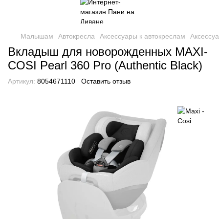
Малышам
Автокресла
Аксессуары к автокреслам
Аксессуа
Вкладыш для новорожденных MAXI-
COSI Pearl 360 Pro (Authentic Black)
Артикул:
8054671110
Оставить отзыв