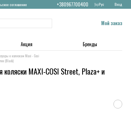
+380967700400
Укр
Рус
Вход
льское соглашение
Мой заказ
Акция
Бренды
ссуары к коляскам Maxi - Cosi
их (Black)
 коляски MAXI-COSI Street, Plaza+ и