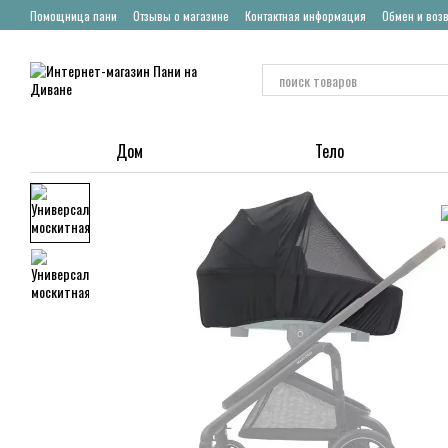
Перейти к основному контенту
Помощница пани
Отзывы о магазине
Контактная информация
Обмен и воз
Дом
Тело