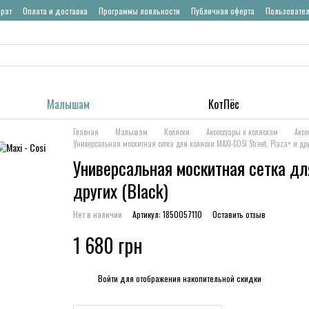
врат
Оплата и доставка
Программы лояльности
Публичная оферта
Пользовате
Малышам
КотПёс
Главная
Малышам
Коляски
Аксессуары к коляскам
Аксе
Универсальная москитная сетка для коляски MAXI-COSI Street, Plaza+ и друг
Универсальная москитная сетка для
других (Black)
Нет в наличии
Артикул: 1850057110
Оставить отзыв
1 680 грн
%
Войти
для отображения накопительной скидки