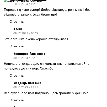
10.11.2024 в 19:12
Порошок дійсно супер! Добро відстирує, речі м'які і без
в'їдливого запаху. Буду брати ще!
Ответить
Алёна
09.12.2023 в 05:29
Эта органика очень хорошо отстирывает
Ответить
Криворот Елизавета
30.11.2023 в 09:02
Нашла его когда родился малыш так понравился . Что
пользуюсь до сих пор. Спасибо.
Ответить
Медвідь Світлана
08.11.2023 в 13:23
Все супер, але вам потрібно щось зробити з кришкою.
Ответить