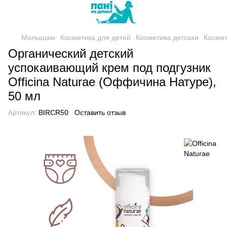
Малышам
Косметика для детей
Косметика детская
Космет
Органический детский
успокаивающий крем под подгузник
Officina Naturae (Оффичина Натуре),
50 мл
Артикул:
BIRCR50
Оставить отзыв