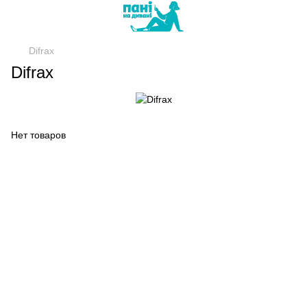
Difrax
Difrax
Нет товаров