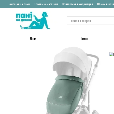
Перейти к основному контенту
Помощница пани
Отзывы о магазине
Контактная информация
Обмен и воз
Дом
Тело