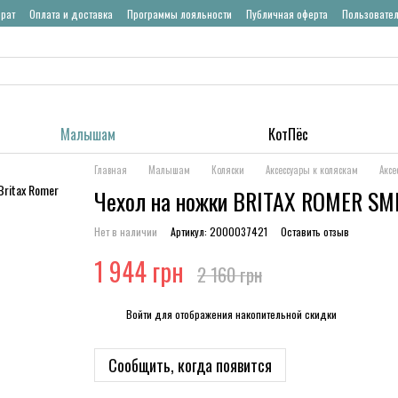
врат
Оплата и доставка
Программы лояльности
Публичная оферта
Пользовате
Малышам
КотПёс
Главная
Малышам
Коляски
Аксессуары к коляскам
Аксе
Чехол на ножки BRITAX ROMER SMIL
Нет в наличии
Артикул: 2000037421
Оставить отзыв
1 944 грн
2 160 грн
%
Войти
для отображения накопительной скидки
Сообщить, когда появится