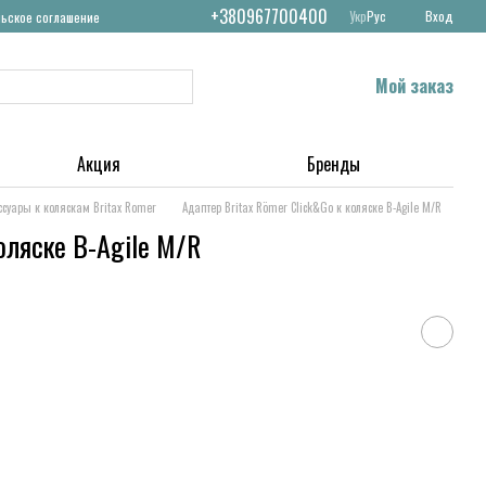
+380967700400
Укр
Рус
Вход
льское соглашение
Мой заказ
Акция
Бренды
ссуары к коляскам Britax Romer
Адаптер Britax Römer Click&Go к коляске B-Agile M/R
оляске B-Agile M/R