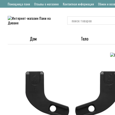
Перейти к основному контенту
Помощница пани
Отзывы о магазине
Контактная информация
Обмен и воз
Дом
Тело