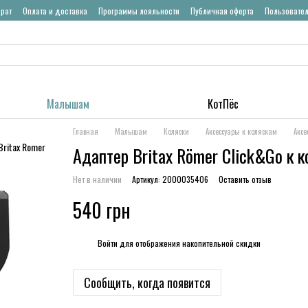
врат
Оплата и доставка
Программы лояльности
Публичная оферта
Пользовате
Малышам
КотПёс
Главная
Малышам
Коляски
Аксессуары к коляскам
Аксе
Адаптер Britax Römer Click&Go к к
Нет в наличии
Артикул: 2000035406
Оставить отзыв
540 грн
%
Войти
для отображения накопительной скидки
Сообщить, когда появится